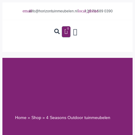
info@horizontuinmeubelen.nl
+31 71 589 0390
0
Home
»
Shop
»
4 Seasons Outdoor tuinmeubelen