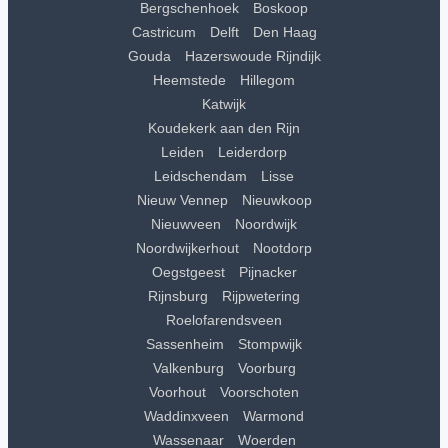
Bergschenhoek
Boskoop
Castricum
Delft
Den Haag
Gouda
Hazerswoude Rijndijk
Heemstede
Hillegom
Katwijk
Koudekerk aan den Rijn
Leiden
Leiderdorp
Leidschendam
Lisse
Nieuw Vennep
Nieuwkoop
Nieuwveen
Noordwijk
Noordwijkerhout
Nootdorp
Oegstgeest
Pijnacker
Rijnsburg
Rijpwetering
Roelofarendsveen
Sassenheim
Stompwijk
Valkenburg
Voorburg
Voorhout
Voorschoten
Waddinxveen
Warmond
Wassenaar
Woerden