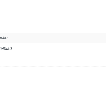
uctie
elblad