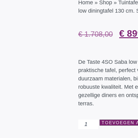
Home
»
Shop
»
Tuintafe
low diningtafel 130 cm
€
89
€
1.708,00
De Taste 4SO Saba low di
praktische tafel, perfec
duurzaam materialen, bi
robuuste kwaliteit. Met 
gezellige diners en ont
terras.
TOEVOEGEN 