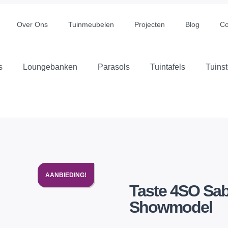
Over Ons
Tuinmeubelen
Projecten
Blog
Co
s
Loungebanken
Parasols
Tuintafels
Tuins
AANBIEDING!
Taste 4SO Sab
Showmodel