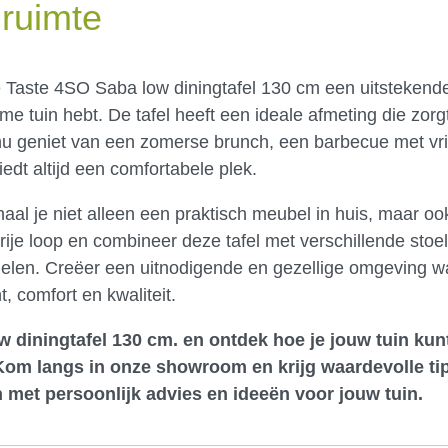
nruimte
t de Taste 4SO Saba low diningtafel 130 cm een uitsteken
uime tuin hebt. De tafel heeft een ideale afmeting die zor
je nu geniet van een zomerse brunch, een barbecue met vr
edt altijd een comfortabele plek.
l je niet alleen een praktisch meubel in huis, maar ook 
 vrije loop en combineer deze tafel met verschillende stoe
egelen. Creëer een uitnodigende en gezellige omgeving wa
 comfort en kwaliteit.
w diningtafel 130 cm. en ontdek hoe je jouw tuin kun
Kom langs in onze showroom
en krijg waardevolle ti
 met persoonlijk advies en ideeën voor jouw tuin.