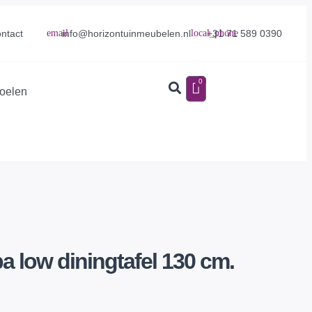
info@horizontuinmeubelen.nl
+31 71 589 0390
ntact
0
toelen
a low diningtafel 130 cm.