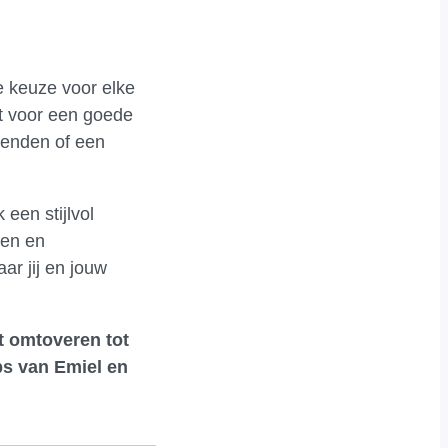
de keuze voor elke
gt voor een goede
ienden of een
een stijlvol
len en
ar jij en jouw
t omtoveren tot
ps van Emiel en