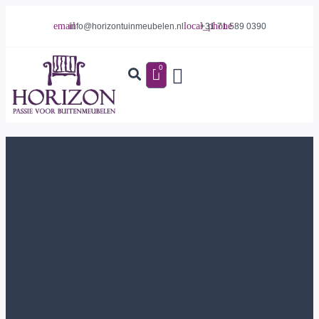
info@horizontuinmeubelen.nl
+31 71 589 0390
0