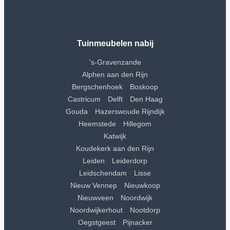
Tuinmeubelen nabij
's-Gravenzande
Alphen aan den Rijn
Bergschenhoek
Boskoop
Castricum
Delft
Den Haag
Gouda
Hazerswoude Rijndijk
Heemstede
Hillegom
Katwijk
Koudekerk aan den Rijn
Leiden
Leiderdorp
Leidschendam
Lisse
Nieuw Vennep
Nieuwkoop
Nieuwveen
Noordwijk
Noordwijkerhout
Nootdorp
Oegstgeest
Pijnacker