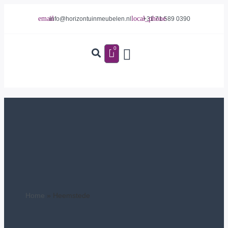
info@horizontuinmeubelen.nl
+31 71 589 0390
0
Home
»
Heemstede