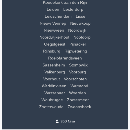
Koudekerk aan den Rijn
Leiden
Leiderdorp
Leidschendam
Lisse
Nieuw Vennep
Nieuwkoop
Nieuwveen
Noordwijk
Noordwijkerhout
Nootdorp
Oegstgeest
Pijnacker
Rijnsburg
Rijpwetering
Roelofarendsveen
Sassenheim
Stompwijk
Valkenburg
Voorburg
Voorhout
Voorschoten
Waddinxveen
Warmond
Wassenaar
Woerden
Woubrugge
Zoetermeer
Zoeterwoude
Zwaanshoek
SEO Ninja