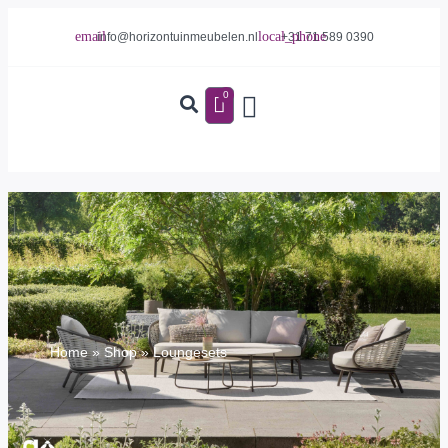
info@horizontuinmeubelen.nl
+31 71 589 0390
0
Home
»
Shop
»
Loungesets