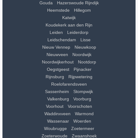
Gouda
Hazerswoude Rijndijk
Heemstede
Hillegom
Katwijk
Koudekerk aan den Rijn
Leiden
Leiderdorp
Leidschendam
Lisse
Nieuw Vennep
Nieuwkoop
Nieuwveen
Noordwijk
Noordwijkerhout
Nootdorp
Oegstgeest
Pijnacker
Rijnsburg
Rijpwetering
Roelofarendsveen
Sassenheim
Stompwijk
Valkenburg
Voorburg
Voorhout
Voorschoten
Waddinxveen
Warmond
Wassenaar
Woerden
Woubrugge
Zoetermeer
Zoeterwoude
Zwaanshoek