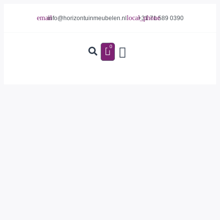
info@horizontuinmeubelen.nl
+31 71 589 0390
0