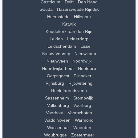
Castricum
Delft
Den Haag
Gouda
Hazerswoude Rijndijk
Heemstede
Hillegom
Katwijk
Koudekerk aan den Rijn
Leiden
Leiderdorp
Leidschendam
Lisse
Nieuw Vennep
Nieuwkoop
Nieuwveen
Noordwijk
Noordwijkerhout
Nootdorp
Oegstgeest
Pijnacker
Rijnsburg
Rijpwetering
Roelofarendsveen
Sassenheim
Stompwijk
Valkenburg
Voorburg
Voorhout
Voorschoten
Waddinxveen
Warmond
Wassenaar
Woerden
Woubrugge
Zoetermeer