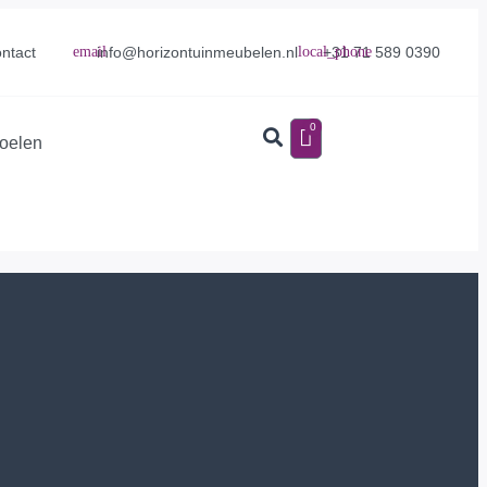
info@horizontuinmeubelen.nl
+31 71 589 0390
ntact
0
toelen