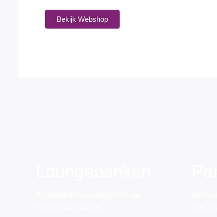
Bekijk Webshop
Loungebanken
Pa
All Weather loungebanken van
Hoevee
modern tot klassiek.
met on