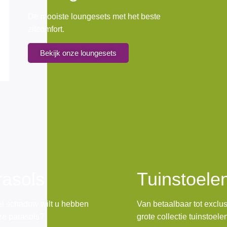
De mooiste loungesets met het beste
zitcomfort.
Bekijk onze loungesets
rasols
Tuinstoele
l schaduw wilt u hebben
Van betaalbaar tot exclus
ze parasols?
grote collectie tuinstoele