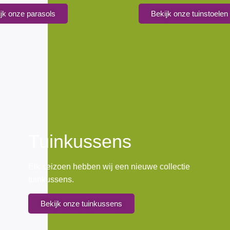
jk onze parasols
Bekijk onze tuinstoelen
Tuinkussens
Elk seizoen hebben wij een nieuwe collectie
tuinkussens.
Bekijk onze tuinkussens