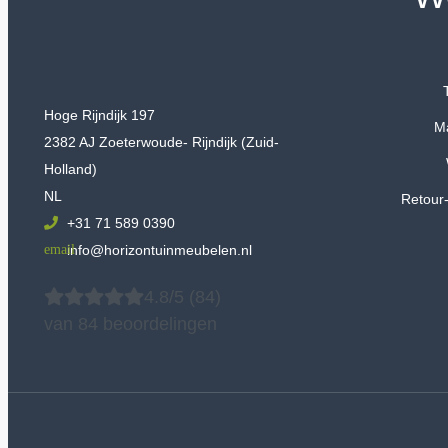
Hoge Rijndijk 197
M
2382 AJ Zoeterwoude- Rijndijk (Zuid-
Holland)
NL
Retour-
+31 71 589 0390
info@horizontuinmeubelen.nl
4.8/5
(84)
van 84 beoordelingen