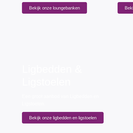
Bekijk onze loungebanken
Beki
Ligbedden &
Ligstoelen
Een groot aanbod van Ligbedden en
Ligstoelen.
Bekijk onze ligbedden en ligstoelen