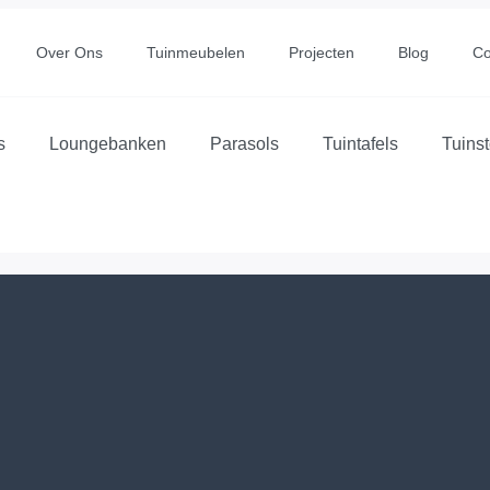
Over Ons
Tuinmeubelen
Projecten
Blog
Co
s
Loungebanken
Parasols
Tuintafels
Tuins