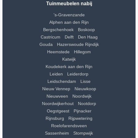
Tuinmeubelen nabij
's-Gravenzande
Alphen aan den Rijn
Bergschenhoek
Boskoop
Castricum
Delft
Den Haag
Gouda
Hazerswoude Rijndijk
Heemstede
Hillegom
Katwijk
Koudekerk aan den Rijn
Leiden
Leiderdorp
Leidschendam
Lisse
Nieuw Vennep
Nieuwkoop
Nieuwveen
Noordwijk
Noordwijkerhout
Nootdorp
Oegstgeest
Pijnacker
Rijnsburg
Rijpwetering
Roelofarendsveen
Sassenheim
Stompwijk