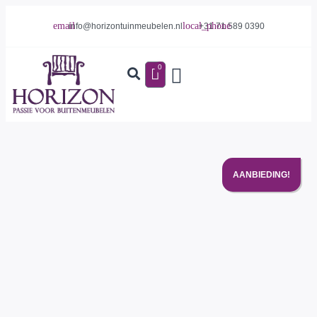
info@horizontuinmeubelen.nl
+31 71 589 0390
0
AANBIEDING!