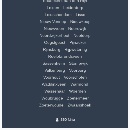
Koudekerk aan den Rijn
Leiden
Leiderdorp
Leidschendam
Lisse
Nieuw Vennep
Nieuwkoop
Nieuwveen
Noordwijk
Noordwijkerhout
Nootdorp
Oegstgeest
Pijnacker
Rijnsburg
Rijpwetering
Roelofarendsveen
Sassenheim
Stompwijk
Valkenburg
Voorburg
Voorhout
Voorschoten
Waddinxveen
Warmond
Wassenaar
Woerden
Woubrugge
Zoetermeer
Zoeterwoude
Zwaanshoek
SEO Ninja