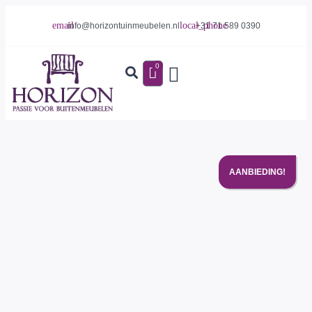
info@horizontuinmeubelen.nl
+31 71 589 0390
0
AANBIEDING!