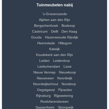
Tuinmeubelen nabij
's-Gravenzande
Alphen aan den Rijn
Bergschenhoek
Boskoop
Castricum
Delft
Den Haag
Gouda
Hazerswoude Rijndijk
Heemstede
Hillegom
Katwijk
Koudekerk aan den Rijn
Leiden
Leiderdorp
Leidschendam
Lisse
Nieuw Vennep
Nieuwkoop
Nieuwveen
Noordwijk
Noordwijkerhout
Nootdorp
Oegstgeest
Pijnacker
Rijnsburg
Rijpwetering
Roelofarendsveen
Sassenheim
Stompwijk