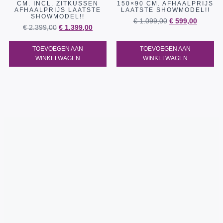
CM. INCL. ZITKUSSEN
150×90 CM. AFHAALPRIJS
AFHAALPRIJS LAATSTE
LAATSTE SHOWMODEL!!
SHOWMODEL!!
€
1.099,00
€
599,00
€
2.399,00
€
1.399,00
TOEVOEGEN AAN
TOEVOEGEN AAN
WINKELWAGEN
WINKELWAGEN