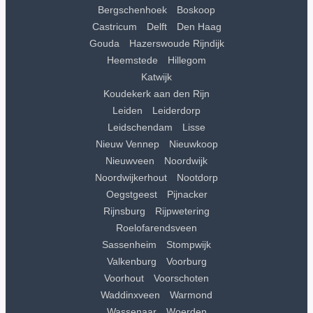
Bergschenhoek
Boskoop
Castricum
Delft
Den Haag
Gouda
Hazerswoude Rijndijk
Heemstede
Hillegom
Katwijk
Koudekerk aan den Rijn
Leiden
Leiderdorp
Leidschendam
Lisse
Nieuw Vennep
Nieuwkoop
Nieuwveen
Noordwijk
Noordwijkerhout
Nootdorp
Oegstgeest
Pijnacker
Rijnsburg
Rijpwetering
Roelofarendsveen
Sassenheim
Stompwijk
Valkenburg
Voorburg
Voorhout
Voorschoten
Waddinxveen
Warmond
Wassenaar
Woerden