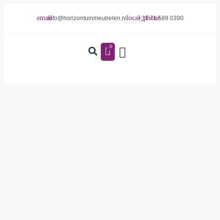
info@horizontuinmeubelen.nl
+31 71 589 0390
0