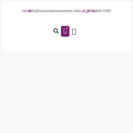
info@horizontuinmeubelen.nl
+31 71 589 0390
0