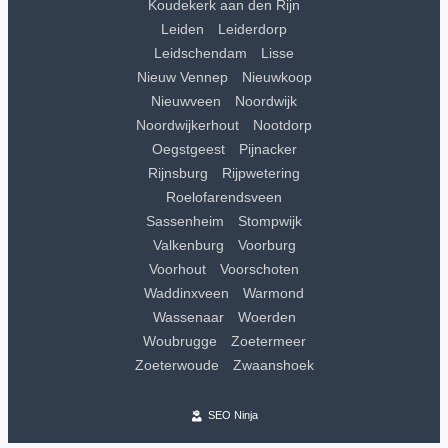
Koudekerk aan den Rijn
Leiden
Leiderdorp
Leidschendam
Lisse
Nieuw Vennep
Nieuwkoop
Nieuwveen
Noordwijk
Noordwijkerhout
Nootdorp
Oegstgeest
Pijnacker
Rijnsburg
Rijpwetering
Roelofarendsveen
Sassenheim
Stompwijk
Valkenburg
Voorburg
Voorhout
Voorschoten
Waddinxveen
Warmond
Wassenaar
Woerden
Woubrugge
Zoetermeer
Zoeterwoude
Zwaanshoek
SEO Ninja