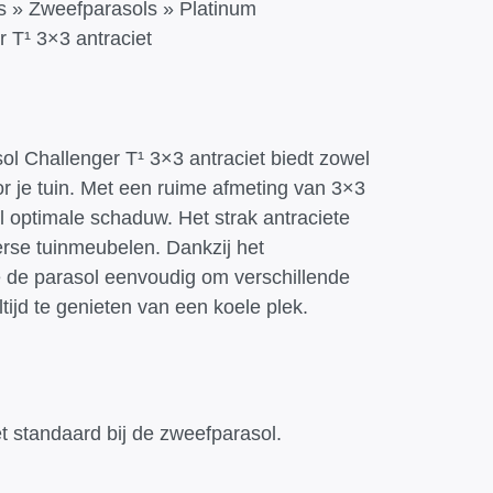
s
»
Zweefparasols
»
Platinum
 T¹ 3×3 antraciet
l Challenger T¹ 3×3 antraciet biedt zowel
 voor je tuin. Met een ruime afmeting van 3×3
l optimale schaduw. Het strak antraciete
erse tuinmeubelen. Dankzij het
 de parasol eenvoudig om verschillende
ijd te genieten van een koele plek.
t standaard bij de zweefparasol.