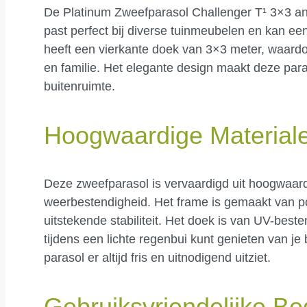
De Platinum Zweefparasol Challenger T¹ 3×3 antr
past perfect bij diverse tuinmeubelen en kan een
heeft een vierkante doek van 3×3 meter, waard
en familie. Het elegante design maakt deze paras
buitenruimte.
Hoogwaardige Material
Deze zweefparasol is vervaardigd uit hoogwaard
weerbestendigheid. Het frame is gemaakt van p
uitstekende stabiliteit. Het doek is van UV-best
tijdens een lichte regenbui kunt genieten van je
parasol er altijd fris en uitnodigend uitziet.
Gebruiksvriendelijke Be