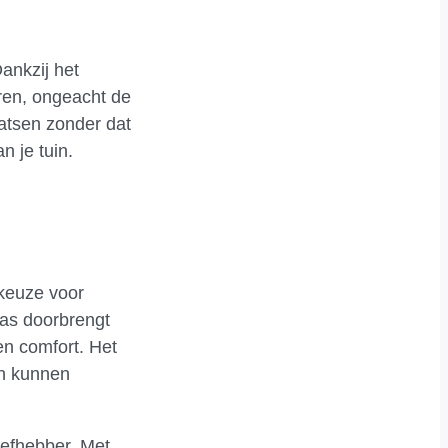
ankzij het
ëren, ongeacht de
aatsen zonder dat
n je tuin.
 keuze voor
ras doorbrengt
en comfort. Het
en kunnen
iefhebber. Met