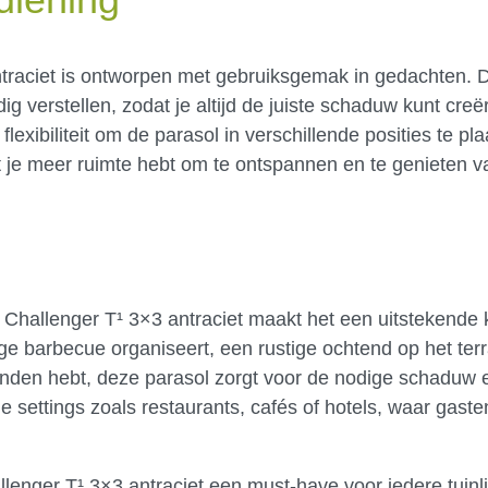
traciet is ontworpen met gebruiksgemak in gedachten. D
g verstellen, zodat je altijd de juiste schaduw kunt cre
exibiliteit om de parasol in verschillende posities te pl
at je meer ruimte hebt om te ontspannen en te genieten va
 Challenger T¹ 3×3 antraciet maakt het een uitstekende
ige barbecue organiseert, een rustige ochtend op het ter
ienden hebt, deze parasol zorgt voor de nodige schaduw 
e settings zoals restaurants, cafés of hotels, waar gast
enger T¹ 3×3 antraciet een must-have voor iedere tuinl