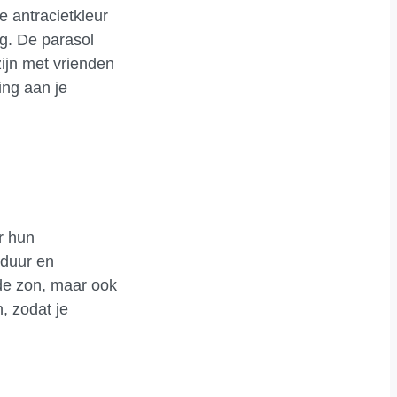
e antracietkleur
ng. De parasol
ijn met vrienden
ing aan je
r hun
sduur en
 de zon, maar ook
, zodat je