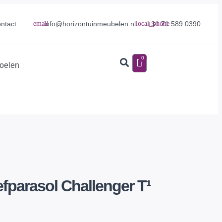
info@horizontuinmeubelen.nl
+31 71 589 0390
ntact
0
toelen
fparasol Challenger T¹