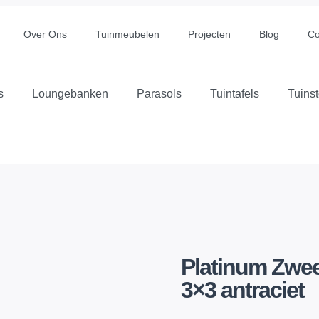
Over Ons
Tuinmeubelen
Projecten
Blog
Co
s
Loungebanken
Parasols
Tuintafels
Tuins
Platinum Zwee
3×3 antraciet