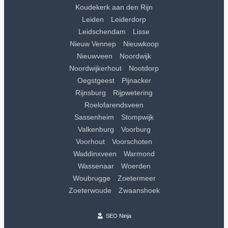
Koudekerk aan den Rijn
Leiden
Leiderdorp
Leidschendam
Lisse
Nieuw Vennep
Nieuwkoop
Nieuwveen
Noordwijk
Noordwijkerhout
Nootdorp
Oegstgeest
Pijnacker
Rijnsburg
Rijpwetering
Roelofarendsveen
Sassenheim
Stompwijk
Valkenburg
Voorburg
Voorhout
Voorschoten
Waddinxveen
Warmond
Wassenaar
Woerden
Woubrugge
Zoetermeer
Zoeterwoude
Zwaanshoek
SEO Ninja