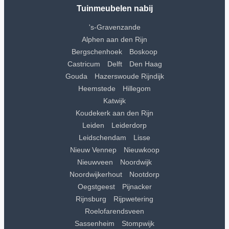
Tuinmeubelen nabij
's-Gravenzande
Alphen aan den Rijn
Bergschenhoek
Boskoop
Castricum
Delft
Den Haag
Gouda
Hazerswoude Rijndijk
Heemstede
Hillegom
Katwijk
Koudekerk aan den Rijn
Leiden
Leiderdorp
Leidschendam
Lisse
Nieuw Vennep
Nieuwkoop
Nieuwveen
Noordwijk
Noordwijkerhout
Nootdorp
Oegstgeest
Pijnacker
Rijnsburg
Rijpwetering
Roelofarendsveen
Sassenheim
Stompwijk