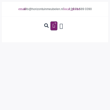
info@horizontuinmeubelen.nl
+31 71 589 0390
0