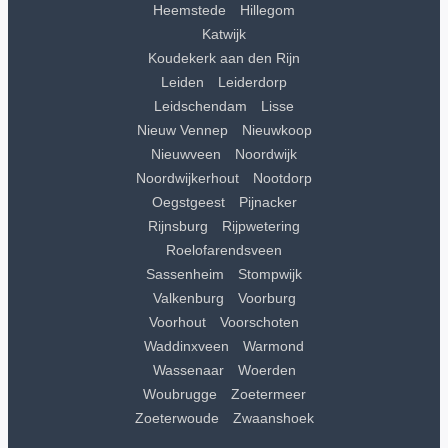
Heemstede
Hillegom
Katwijk
Koudekerk aan den Rijn
Leiden
Leiderdorp
Leidschendam
Lisse
Nieuw Vennep
Nieuwkoop
Nieuwveen
Noordwijk
Noordwijkerhout
Nootdorp
Oegstgeest
Pijnacker
Rijnsburg
Rijpwetering
Roelofarendsveen
Sassenheim
Stompwijk
Valkenburg
Voorburg
Voorhout
Voorschoten
Waddinxveen
Warmond
Wassenaar
Woerden
Woubrugge
Zoetermeer
Zoeterwoude
Zwaanshoek