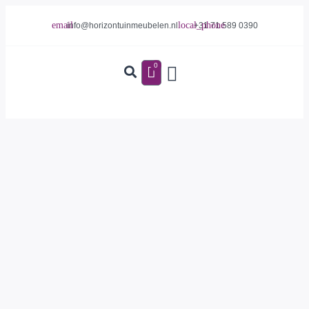
info@horizontuinmeubelen.nl
+31 71 589 0390
0