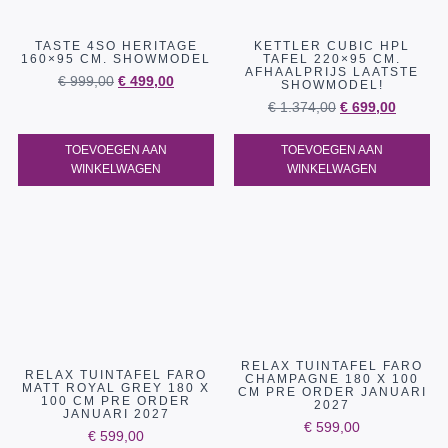
TASTE 4SO HERITAGE
KETTLER CUBIC HPL
160×95 CM. SHOWMODEL
TAFEL 220×95 CM.
AFHAALPRIJS LAATSTE
€
999,00
€
499,00
SHOWMODEL!
€
1.374,00
€
699,00
TOEVOEGEN AAN
TOEVOEGEN AAN
WINKELWAGEN
WINKELWAGEN
RELAX TUINTAFEL FARO
RELAX TUINTAFEL FARO
CHAMPAGNE 180 X 100
MATT ROYAL GREY 180 X
CM PRE ORDER JANUARI
100 CM PRE ORDER
2027
JANUARI 2027
€
599,00
€
599,00