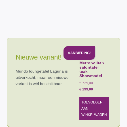
AANBIEDING!
Nieuwe variant!
Metropolitan
salontafel
Mundo loungetafel Laguna is
teak
Showmodel
uitverkocht, maar een nieuwe
€
729,00
variant is wél beschikbaar:
€
199,00
TOEVOEGEN
AAN
WINKELWAGEN