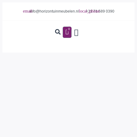
info@horizontuinmeubelen.nl
+31 71 589 0390
0