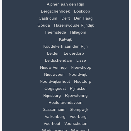
Alphen aan den Rijn
Bergschenhoek
Boskoop
Castricum
Delft
Den Haag
Gouda
Hazerswoude Rijndijk
Heemstede
Hillegom
Katwijk
Koudekerk aan den Rijn
Leiden
Leiderdorp
Leidschendam
Lisse
Nieuw Vennep
Nieuwkoop
Nieuwveen
Noordwijk
Noordwijkerhout
Nootdorp
Oegstgeest
Pijnacker
Rijnsburg
Rijpwetering
Roelofarendsveen
Sassenheim
Stompwijk
Valkenburg
Voorburg
Voorhout
Voorschoten
Waddinxveen
Warmond