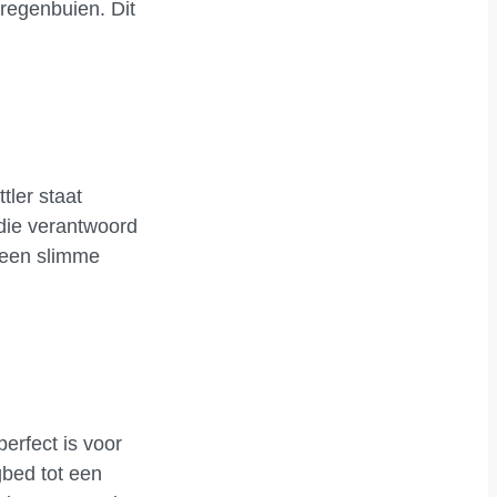
regenbuien. Dit
tler staat
 die verantwoord
 een slimme
erfect is voor
gbed tot een