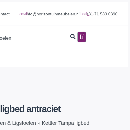
info@horizontuinmeubelen.nl
+31 71 589 0390
ntact
0
toelen
ligbed antraciet
en & Ligstoelen
»
Kettler Tampa ligbed