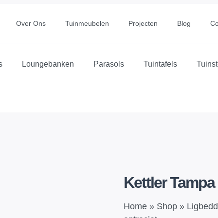
Over Ons
Tuinmeubelen
Projecten
Blog
Co
s
Loungebanken
Parasols
Tuintafels
Tuins
Kettler Tampa 
Home
»
Shop
»
Ligbedd