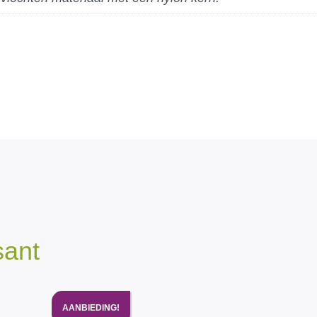
sant
AANBIEDING!