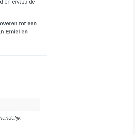
ed en ervaar de
toveren tot een
an Emiel en
iendelijk