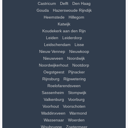
Castricum
Delft
Den Haag
Gouda
Hazerswoude Rijndijk
Heemstede
Hillegom
Katwijk
Koudekerk aan den Rijn
Leiden
Leiderdorp
Leidschendam
Lisse
Nieuw Vennep
Nieuwkoop
Nieuwveen
Noordwijk
Noordwijkerhout
Nootdorp
Oegstgeest
Pijnacker
Rijnsburg
Rijpwetering
Roelofarendsveen
Sassenheim
Stompwijk
Valkenburg
Voorburg
Voorhout
Voorschoten
Waddinxveen
Warmond
Wassenaar
Woerden
Woubrugge
Zoetermeer