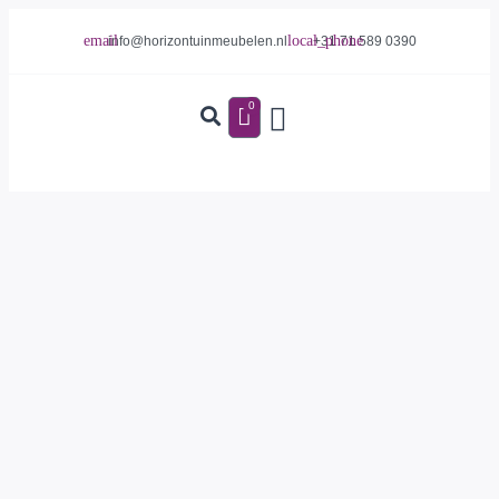
info@horizontuinmeubelen.nl
+31 71 589 0390
0