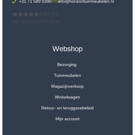
+31 71 589 0390
info@horizontuinmeubelen.nl
4.8/5
(84)
van 84 beoordelingen
Webshop
Bezorging
Tuinmeubelen
Magazijnverkoop
Winkelwagen
Retour- en teruggavebeleid
Mijn account