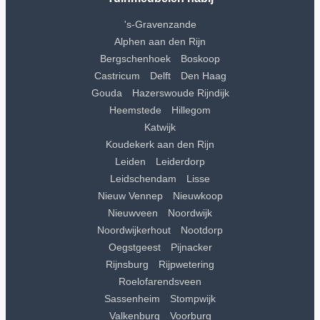
's-Gravenzande
Alphen aan den Rijn
Bergschenhoek
Boskoop
Castricum
Delft
Den Haag
Gouda
Hazerswoude Rijndijk
Heemstede
Hillegom
Katwijk
Koudekerk aan den Rijn
Leiden
Leiderdorp
Leidschendam
Lisse
Nieuw Vennep
Nieuwkoop
Nieuwveen
Noordwijk
Noordwijkerhout
Nootdorp
Oegstgeest
Pijnacker
Rijnsburg
Rijpwetering
Roelofarendsveen
Sassenheim
Stompwijk
Valkenburg
Voorburg