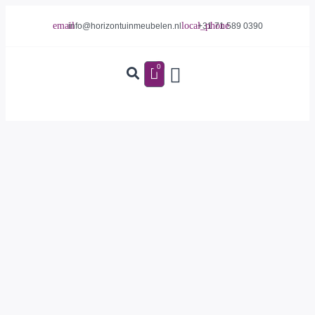
info@horizontuinmeubelen.nl
+31 71 589 0390
0