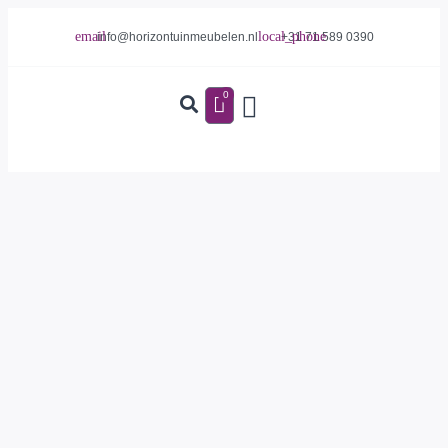
info@horizontuinmeubelen.nl
+31 71 589 0390
0