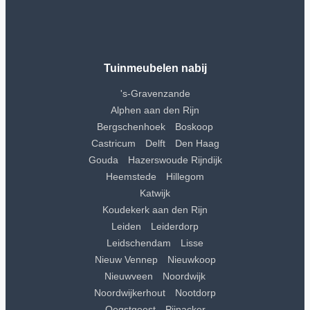
Tuinmeubelen nabij
's-Gravenzande
Alphen aan den Rijn
Bergschenhoek
Boskoop
Castricum
Delft
Den Haag
Gouda
Hazerswoude Rijndijk
Heemstede
Hillegom
Katwijk
Koudekerk aan den Rijn
Leiden
Leiderdorp
Leidschendam
Lisse
Nieuw Vennep
Nieuwkoop
Nieuwveen
Noordwijk
Noordwijkerhout
Nootdorp
Oegstgeest
Pijnacker