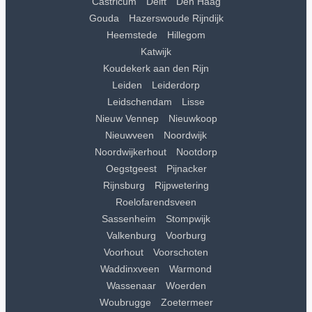
Castricum
Delft
Den Haag
Gouda
Hazerswoude Rijndijk
Heemstede
Hillegom
Katwijk
Koudekerk aan den Rijn
Leiden
Leiderdorp
Leidschendam
Lisse
Nieuw Vennep
Nieuwkoop
Nieuwveen
Noordwijk
Noordwijkerhout
Nootdorp
Oegstgeest
Pijnacker
Rijnsburg
Rijpwetering
Roelofarendsveen
Sassenheim
Stompwijk
Valkenburg
Voorburg
Voorhout
Voorschoten
Waddinxveen
Warmond
Wassenaar
Woerden
Woubrugge
Zoetermeer