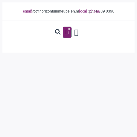
info@horizontuinmeubelen.nl
+31 71 589 0390
0