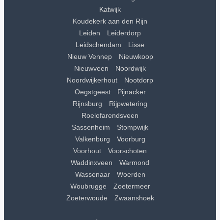
Katwijk
Koudekerk aan den Rijn
Leiden
Leiderdorp
Leidschendam
Lisse
Nieuw Vennep
Nieuwkoop
Nieuwveen
Noordwijk
Noordwijkerhout
Nootdorp
Oegstgeest
Pijnacker
Rijnsburg
Rijpwetering
Roelofarendsveen
Sassenheim
Stompwijk
Valkenburg
Voorburg
Voorhout
Voorschoten
Waddinxveen
Warmond
Wassenaar
Woerden
Woubrugge
Zoetermeer
Zoeterwoude
Zwaanshoek