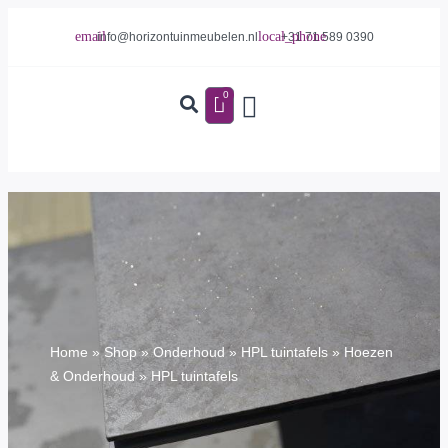
info@horizontuinmeubelen.nl
+31 71 589 0390
0
Home
»
Shop
»
Onderhoud
»
HPL tuintafels
»
Hoezen
& Onderhoud
»
HPL tuintafels