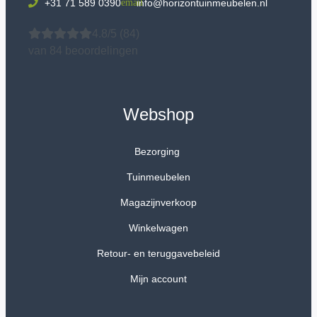
+31 71 589 0390
info@horizontuinmeubelen.nl
4.8/5
(84)
van 84 beoordelingen
Webshop
Bezorging
Tuinmeubelen
Magazijnverkoop
Winkelwagen
Retour- en teruggavebeleid
Mijn account