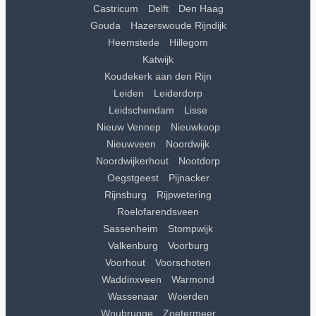
Castricum
Delft
Den Haag
Gouda
Hazerswoude Rijndijk
Heemstede
Hillegom
Katwijk
Koudekerk aan den Rijn
Leiden
Leiderdorp
Leidschendam
Lisse
Nieuw Vennep
Nieuwkoop
Nieuwveen
Noordwijk
Noordwijkerhout
Nootdorp
Oegstgeest
Pijnacker
Rijnsburg
Rijpwetering
Roelofarendsveen
Sassenheim
Stompwijk
Valkenburg
Voorburg
Voorhout
Voorschoten
Waddinxveen
Warmond
Wassenaar
Woerden
Woubrugge
Zoetermeer