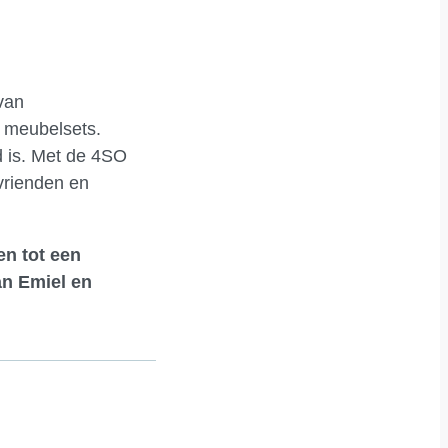
van
e meubelsets.
d is. Met de 4SO
 vrienden en
en tot een
an Emiel en