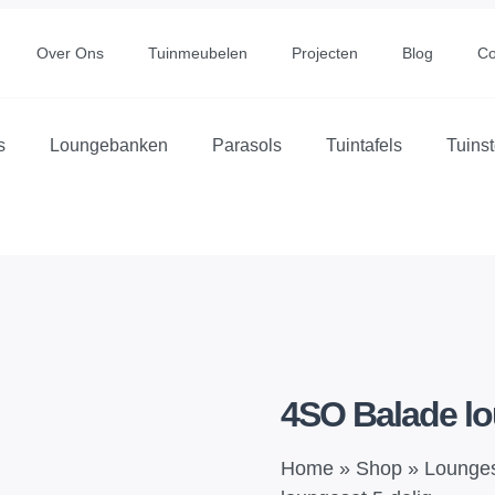
Over Ons
Tuinmeubelen
Projecten
Blog
Co
s
Loungebanken
Parasols
Tuintafels
Tuins
4SO Balade lo
Home
»
Shop
»
Lounge