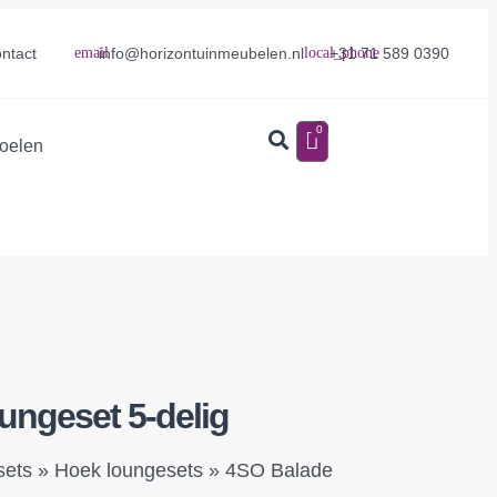
info@horizontuinmeubelen.nl
+31 71 589 0390
ntact
0
toelen
ungeset 5-delig
sets
»
Hoek loungesets
»
4SO Balade