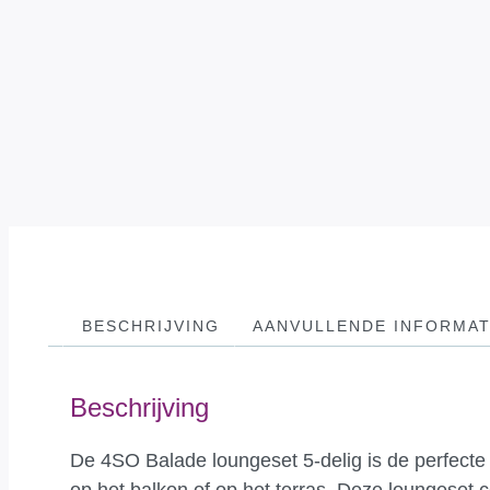
BESCHRIJVING
AANVULLENDE INFORMAT
Beschrijving
De 4SO Balade loungeset 5-delig is de perfecte k
op het balkon of op het terras. Deze loungeset c