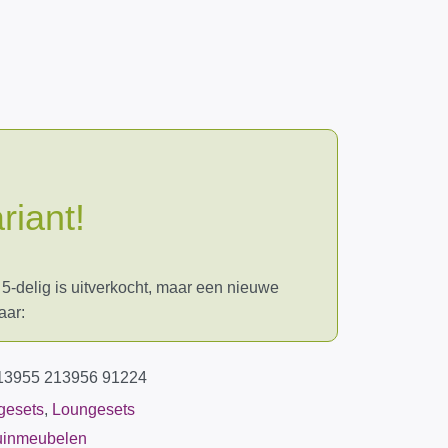
riant!
-delig is uitverkocht, maar een nieuwe
aar:
13955 213956 91224
gesets
,
Loungesets
uinmeubelen