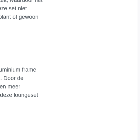
ze set niet
 plant of gewoon
aluminium frame
l. Door de
 een meer
e deze loungeset