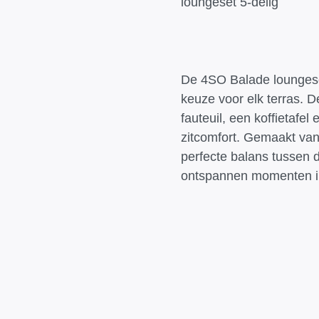
loungeset 5-delig
De 4SO Balade loungeset 
keuze voor elk terras. D
fauteuil, een koffietafe
zitcomfort. Gemaakt van
perfecte balans tussen de
ontspannen momenten in