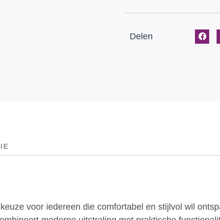
Delen
IE
euze voor iedereen die comfortabel en stijlvol wil ontsp
ombineert moderne uitstraling met praktische functionali