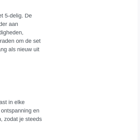
t 5-delig. De
der aan
digheden,
 raden om de set
ng als nieuw uit
st in elke
r ontspanning en
, zodat je steeds