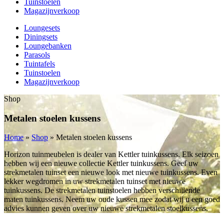
Tuinstoelen
Magazijnverkoop
Loungesets
Diningsets
Loungebanken
Parasols
Tuintafels
Tuinstoelen
Magazijnverkoop
Shop
Metalen stoelen kussens
Home
»
Shop
»
Metalen stoelen kussens
Horizon tuinmeubelen is dealer van Kettler tuinkussens. Elk seizoen
hebben wij een nieuwe collectie Kettler tuinkussens. Geef uw
strekmetalen tuinset een nieuwe look met nieuwe tuinkussens. Even
lekker wegdromen in uw strekmetalen tuinset met nieuwe
tuinkussens. De strekmetalen tuinstoelen hebben verschillende
maten tuinkussens. Neem uw oude kussen mee zodat wij u een goed
advies kunnen geven over uw nieuwe strekmetalen stoelkussens.