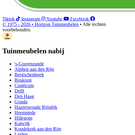
Tiktok
Instagram
Youtube
Facebook
© 1975 - 2026 •
Horizon Tuinmeubelen
• Alle rechten
voorbehouden.
Tuinmeubelen nabij
's-Gravenzande
Alphen aan den Rijn
Bergschenhoek
Boskoop
Castricum
Delft
Den Haag
Gouda
Hazerswoude Rijndijk
Heemstede
Hillegom
Katwijk
Koudekerk aan den Rijn
Leiden