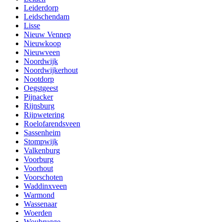
Leiderdorp
Leidschendam
Lisse
Nieuw Vennep
Nieuwkoop
Nieuwveen
Noordwijk
Noordwijkerhout
Nootdorp
Oegstgeest
Pijnacker
Rijnsburg
Rijpwetering
Roelofarendsveen
Sassenheim
Stompwijk
Valkenburg
Voorburg
Voorhout
Voorschoten
Waddinxveen
Warmond
Wassenaar
Woerden
Woubrugge