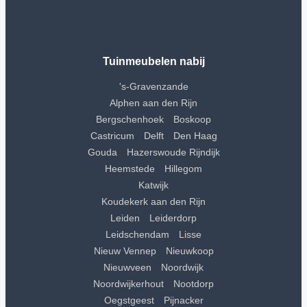
Tuinmeubelen nabij
's-Gravenzande
Alphen aan den Rijn
Bergschenhoek
Boskoop
Castricum
Delft
Den Haag
Gouda
Hazerswoude Rijndijk
Heemstede
Hillegom
Katwijk
Koudekerk aan den Rijn
Leiden
Leiderdorp
Leidschendam
Lisse
Nieuw Vennep
Nieuwkoop
Nieuwveen
Noordwijk
Noordwijkerhout
Nootdorp
Oegstgeest
Pijnacker