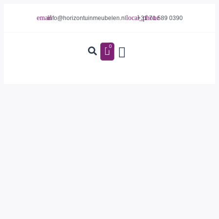
info@horizontuinmeubelen.nl
+31 71 589 0390
0