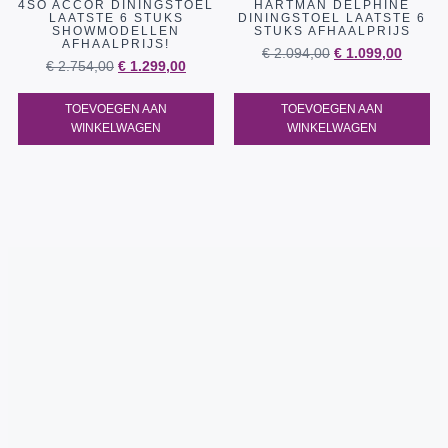
4SO ACCOR DININGSTOEL
HARTMAN DELPHINE
LAATSTE 6 STUKS
DININGSTOEL LAATSTE 6
SHOWMODELLEN
STUKS AFHAALPRIJS
AFHAALPRIJS!
€
2.094,00
€
1.099,00
€
2.754,00
€
1.299,00
TOEVOEGEN AAN
TOEVOEGEN AAN
WINKELWAGEN
WINKELWAGEN