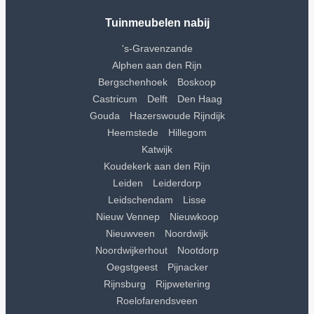
Tuinmeubelen nabij
's-Gravenzande
Alphen aan den Rijn
Bergschenhoek
Boskoop
Castricum
Delft
Den Haag
Gouda
Hazerswoude Rijndijk
Heemstede
Hillegom
Katwijk
Koudekerk aan den Rijn
Leiden
Leiderdorp
Leidschendam
Lisse
Nieuw Vennep
Nieuwkoop
Nieuwveen
Noordwijk
Noordwijkerhout
Nootdorp
Oegstgeest
Pijnacker
Rijnsburg
Rijpwetering
Roelofarendsveen