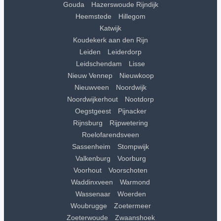
Gouda
Hazerswoude Rijndijk
Heemstede
Hillegom
Katwijk
Koudekerk aan den Rijn
Leiden
Leiderdorp
Leidschendam
Lisse
Nieuw Vennep
Nieuwkoop
Nieuwveen
Noordwijk
Noordwijkerhout
Nootdorp
Oegstgeest
Pijnacker
Rijnsburg
Rijpwetering
Roelofarendsveen
Sassenheim
Stompwijk
Valkenburg
Voorburg
Voorhout
Voorschoten
Waddinxveen
Warmond
Wassenaar
Woerden
Woubrugge
Zoetermeer
Zoeterwoude
Zwaanshoek