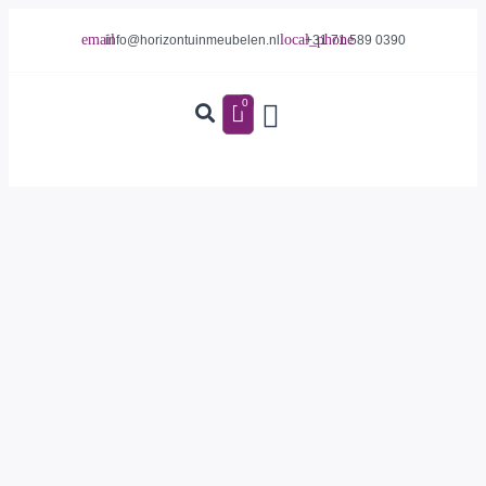
info@horizontuinmeubelen.nl
+31 71 589 0390
0