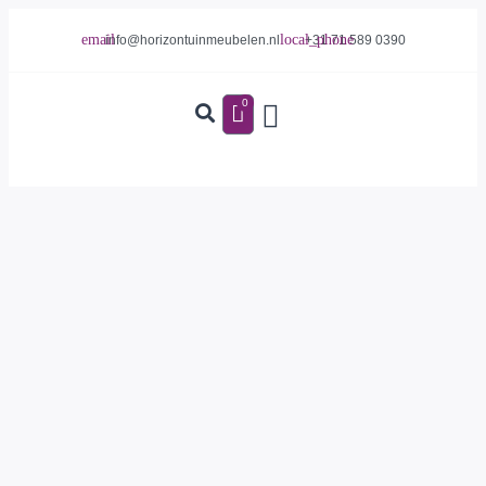
info@horizontuinmeubelen.nl
+31 71 589 0390
0