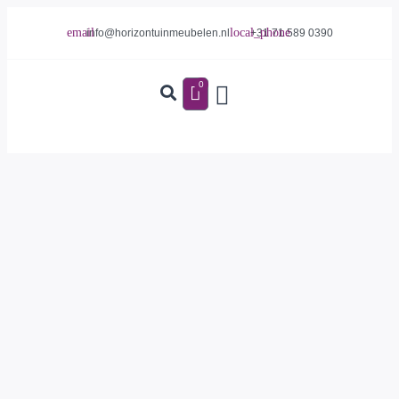
info@horizontuinmeubelen.nl
+31 71 589 0390
0