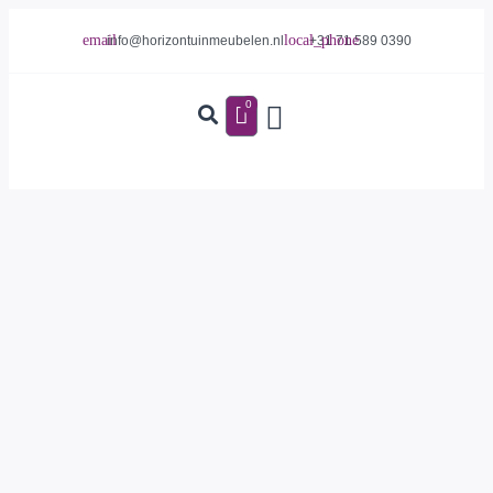
info@horizontuinmeubelen.nl
+31 71 589 0390
0