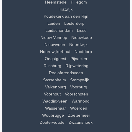
Heemstede
Hillegom
Katwijk
Koudekerk aan den Rijn
Leiden
Leiderdorp
Leidschendam
Lisse
Nieuw Vennep
Nieuwkoop
Nieuwveen
Noordwijk
Noordwijkerhout
Nootdorp
Oegstgeest
Pijnacker
Rijnsburg
Rijpwetering
Roelofarendsveen
Sassenheim
Stompwijk
Valkenburg
Voorburg
Voorhout
Voorschoten
Waddinxveen
Warmond
Wassenaar
Woerden
Woubrugge
Zoetermeer
Zoeterwoude
Zwaanshoek