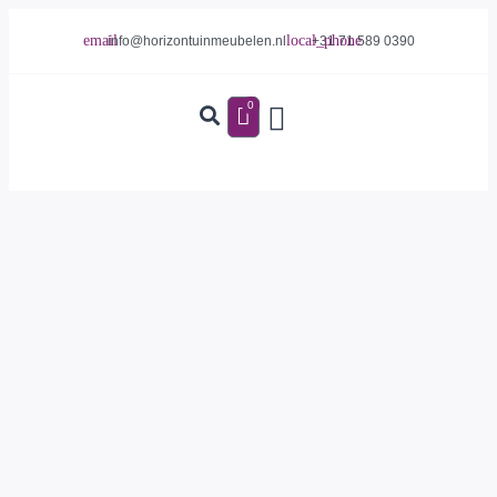
info@horizontuinmeubelen.nl
+31 71 589 0390
0