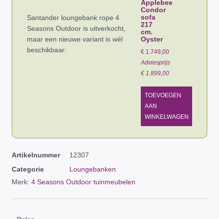
Applebee
Condor
sofa
Santander loungebank rope 4
217
Seasons Outdoor is uitverkocht,
cm.
maar een nieuwe variant is wél
Oyster
beschikbaar:
€
1.749,00
Adviesprijs
€
1.899,00
TOEVOEGEN
AAN
WINKELWAGEN
Artikelnummer
12307
Categorie
Loungebanken
Merk:
4 Seasons Outdoor tuinmeubelen