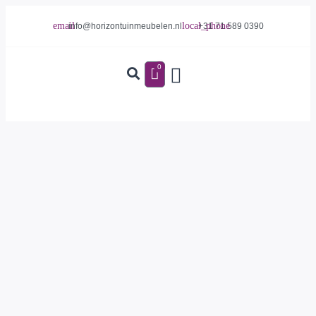
info@horizontuinmeubelen.nl
+31 71 589 0390
0