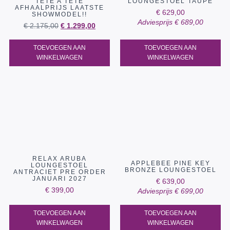
TETE A TETE
LOUNGESTOEL TAUPE
AFHAALPRIJS LAATSTE
€
629,00
SHOWMODEL!!
Adviesprijs
€
689,00
€
2.175,00
€
1.299,00
TOEVOEGEN AAN
TOEVOEGEN AAN
WINKELWAGEN
WINKELWAGEN
RELAX ARUBA
APPLEBEE PINE KEY
LOUNGESTOEL
BRONZE LOUNGESTOEL
ANTRACIET PRE ORDER
JANUARI 2027
€
639,00
€
399,00
Adviesprijs
€
699,00
TOEVOEGEN AAN
TOEVOEGEN AAN
WINKELWAGEN
WINKELWAGEN