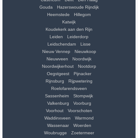
Gouda
Hazerswoude Rijndijk
Heemstede
Hillegom
Katwijk
Koudekerk aan den Rijn
Leiden
Leiderdorp
Leidschendam
Lisse
Nieuw Vennep
Nieuwkoop
Nieuwveen
Noordwijk
Noordwijkerhout
Nootdorp
Oegstgeest
Pijnacker
Rijnsburg
Rijpwetering
Roelofarendsveen
Sassenheim
Stompwijk
Valkenburg
Voorburg
Voorhout
Voorschoten
Waddinxveen
Warmond
Wassenaar
Woerden
Woubrugge
Zoetermeer