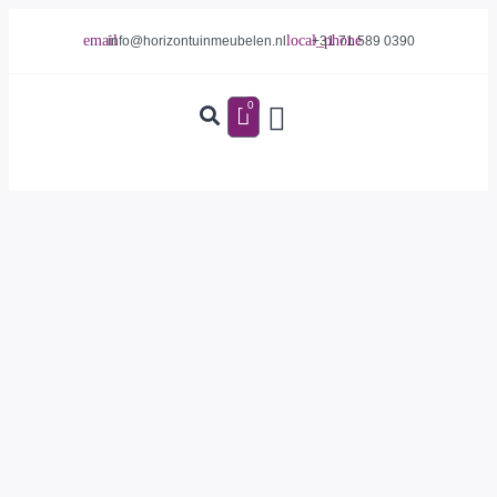
info@horizontuinmeubelen.nl
+31 71 589 0390
0