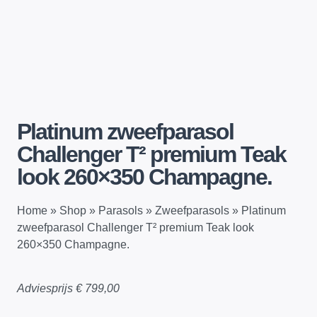
Platinum zweefparasol
Challenger T² premium Teak
look 260×350 Champagne.
Home
»
Shop
»
Parasols
»
Zweefparasols
»
Platinum
zweefparasol Challenger T² premium Teak look
260×350 Champagne.
Adviesprijs
€
799,00