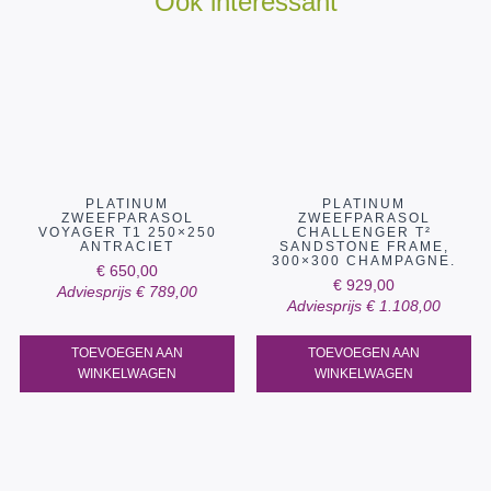
Ook interessant
PLATINUM
PLATINUM
ZWEEFPARASOL
ZWEEFPARASOL
VOYAGER T1 250×250
CHALLENGER T²
ANTRACIET
SANDSTONE FRAME,
300×300 CHAMPAGNE.
€
650,00
€
929,00
Adviesprijs
€
789,00
Adviesprijs
€
1.108,00
TOEVOEGEN AAN
TOEVOEGEN AAN
WINKELWAGEN
WINKELWAGEN