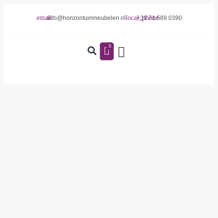
info@horizontuinmeubelen.nl
+31 71 589 0390
0