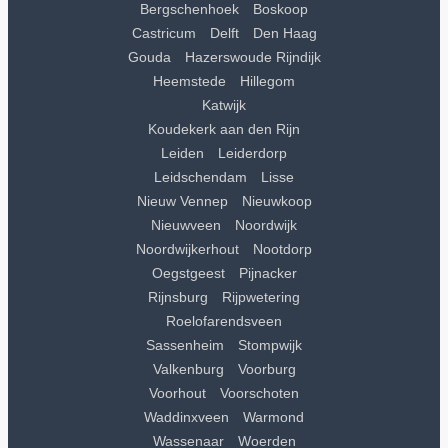
Bergschenhoek
Boskoop
Castricum
Delft
Den Haag
Gouda
Hazerswoude Rijndijk
Heemstede
Hillegom
Katwijk
Koudekerk aan den Rijn
Leiden
Leiderdorp
Leidschendam
Lisse
Nieuw Vennep
Nieuwkoop
Nieuwveen
Noordwijk
Noordwijkerhout
Nootdorp
Oegstgeest
Pijnacker
Rijnsburg
Rijpwetering
Roelofarendsveen
Sassenheim
Stompwijk
Valkenburg
Voorburg
Voorhout
Voorschoten
Waddinxveen
Warmond
Wassenaar
Woerden