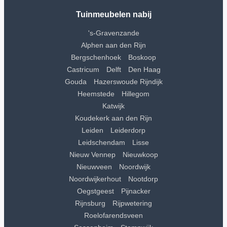
Tuinmeubelen nabij
's-Gravenzande
Alphen aan den Rijn
Bergschenhoek
Boskoop
Castricum
Delft
Den Haag
Gouda
Hazerswoude Rijndijk
Heemstede
Hillegom
Katwijk
Koudekerk aan den Rijn
Leiden
Leiderdorp
Leidschendam
Lisse
Nieuw Vennep
Nieuwkoop
Nieuwveen
Noordwijk
Noordwijkerhout
Nootdorp
Oegstgeest
Pijnacker
Rijnsburg
Rijpwetering
Roelofarendsveen