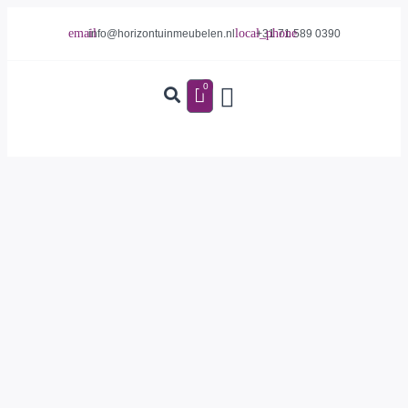
info@horizontuinmeubelen.nl
+31 71 589 0390
0