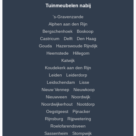
Tuinmeubelen nabij
's-Gravenzande
Alphen aan den Rijn
Bergschenhoek
Boskoop
Castricum
Delft
Den Haag
Gouda
Hazerswoude Rijndijk
Heemstede
Hillegom
Katwijk
Koudekerk aan den Rijn
Leiden
Leiderdorp
Leidschendam
Lisse
Nieuw Vennep
Nieuwkoop
Nieuwveen
Noordwijk
Noordwijkerhout
Nootdorp
Oegstgeest
Pijnacker
Rijnsburg
Rijpwetering
Roelofarendsveen
Sassenheim
Stompwijk