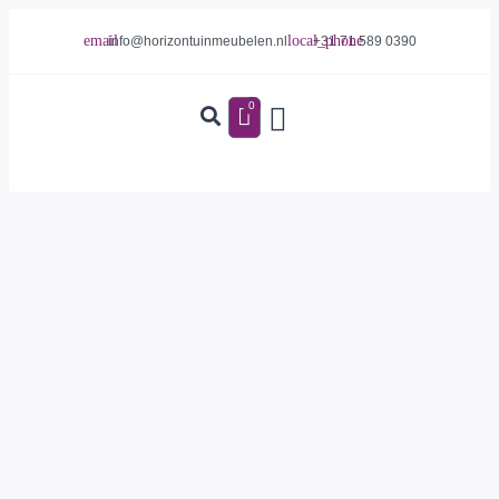
info@horizontuinmeubelen.nl
+31 71 589 0390
0