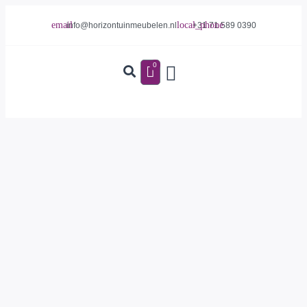
info@horizontuinmeubelen.nl
+31 71 589 0390
0