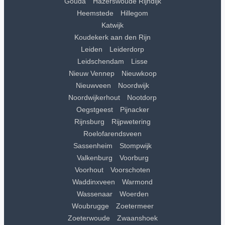
Gouda
Hazerswoude Rijndijk
Heemstede
Hillegom
Katwijk
Koudekerk aan den Rijn
Leiden
Leiderdorp
Leidschendam
Lisse
Nieuw Vennep
Nieuwkoop
Nieuwveen
Noordwijk
Noordwijkerhout
Nootdorp
Oegstgeest
Pijnacker
Rijnsburg
Rijpwetering
Roelofarendsveen
Sassenheim
Stompwijk
Valkenburg
Voorburg
Voorhout
Voorschoten
Waddinxveen
Warmond
Wassenaar
Woerden
Woubrugge
Zoetermeer
Zoeterwoude
Zwaanshoek