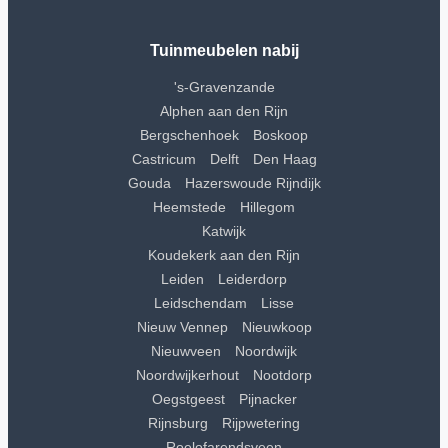
Tuinmeubelen nabij
's-Gravenzande
Alphen aan den Rijn
Bergschenhoek
Boskoop
Castricum
Delft
Den Haag
Gouda
Hazerswoude Rijndijk
Heemstede
Hillegom
Katwijk
Koudekerk aan den Rijn
Leiden
Leiderdorp
Leidschendam
Lisse
Nieuw Vennep
Nieuwkoop
Nieuwveen
Noordwijk
Noordwijkerhout
Nootdorp
Oegstgeest
Pijnacker
Rijnsburg
Rijpwetering
Roelofarendsveen