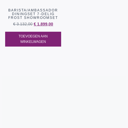
BARISTA/AMBASSADOR
DININGSET 7-DELIG
FROST SHOWROOMSET
€
3.132,00
€
1.899,00
TOEVOEGEN AAN
WINKELWAGEN