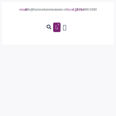
info@horizontuinmeubelen.nl
+31 71 589 0390
0