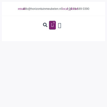
info@horizontuinmeubelen.nl
+31 71 589 0390
0