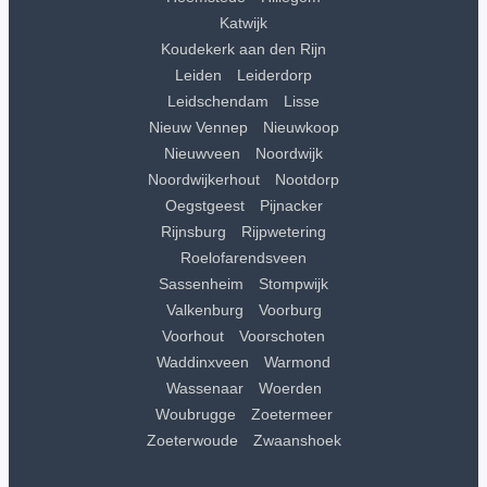
Katwijk
Koudekerk aan den Rijn
Leiden
Leiderdorp
Leidschendam
Lisse
Nieuw Vennep
Nieuwkoop
Nieuwveen
Noordwijk
Noordwijkerhout
Nootdorp
Oegstgeest
Pijnacker
Rijnsburg
Rijpwetering
Roelofarendsveen
Sassenheim
Stompwijk
Valkenburg
Voorburg
Voorhout
Voorschoten
Waddinxveen
Warmond
Wassenaar
Woerden
Woubrugge
Zoetermeer
Zoeterwoude
Zwaanshoek