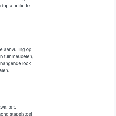
topconditie te
le aanvulling op
van tuinmeubelen,
enhangende look
aien.
aliteit,
mond stapelstoel