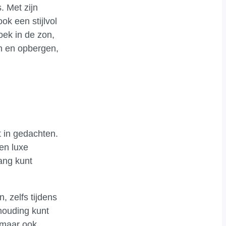
. Met zijn
k een stijlvol
oek in de zon,
en en opbergen,
t in gedachten.
en luxe
ang kunt
, zelfs tijdens
houding kunt
 maar ook