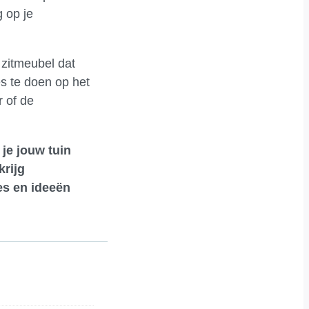
g op je
 zitmeubel dat
es te doen op het
r of de
 je jouw tuin
krijg
es en ideeën