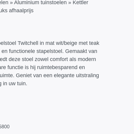
elen
»
Aluminium tuinstoelen
»
Kettler
uks afhaalprijs
lstoel Twitchell in mat wit/beige met teak
le en functionele stapelstoel. Gemaakt van
edt deze stoel zowel comfort als modern
are functie is hij ruimtebesparend en
ruimte. Geniet van een elegante uitstraling
 in uw tuin.
5800