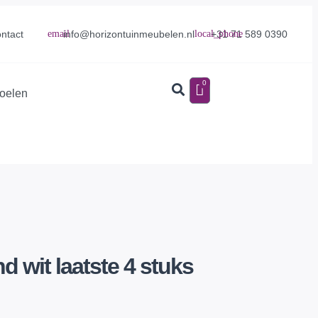
info@horizontuinmeubelen.nl
+31 71 589 0390
ntact
0
toelen
d wit laatste 4 stuks