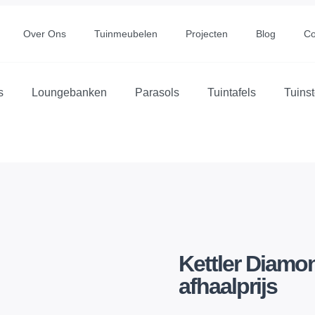
Over Ons
Tuinmeubelen
Projecten
Blog
Co
s
Loungebanken
Parasols
Tuintafels
Tuins
Kettler Diamon
afhaalprijs