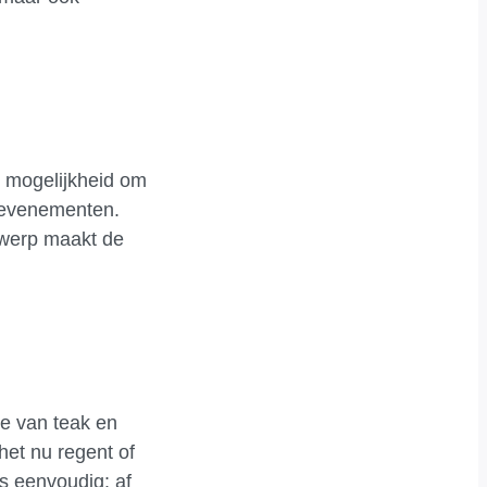
e mogelijkheid om
r evenementen.
twerp maakt de
ie van teak en
het nu regent of
is eenvoudig: af