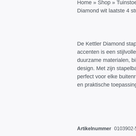
Home
»
Shop
»
Tuinsto
Diamond wit laatste 4 st
De Kettler Diamond stape
accenten is een stijlvol
duurzame materialen, bi
design. Met zijn stapelb
perfect voor elke buiten
en praktische toepassing
Artikelnummer
0103902-