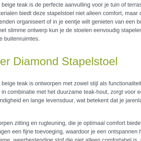
beige teak is de perfecte aanvulling voor je tuin of terras
alen biedt deze stapelstoel niet alleen comfort, maar oo
enden organiseert of in je eentje wilt genieten van een b
j het slimme ontwerp kun je de stoelen eenvoudig stapel
e buitenruimtes.
er Diamond Stapelstoel
beige teak is ontworpen met zowel stijl als functionalitei
 in combinatie met het duurzame teak-hout, zorgt voor e
ndigheid en lange levensduur, wat betekent dat je jarenl
pen zitting en rugleuning, die je optimaal comfort bieden
ingen een fijne toevoeging, waardoor je een ontspannen 
me, weerbestendige stof die niet alleen comfortabel is,