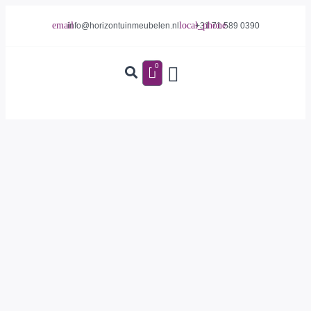
info@horizontuinmeubelen.nl
+31 71 589 0390
0