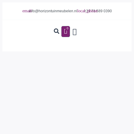
info@horizontuinmeubelen.nl
+31 71 589 0390
0