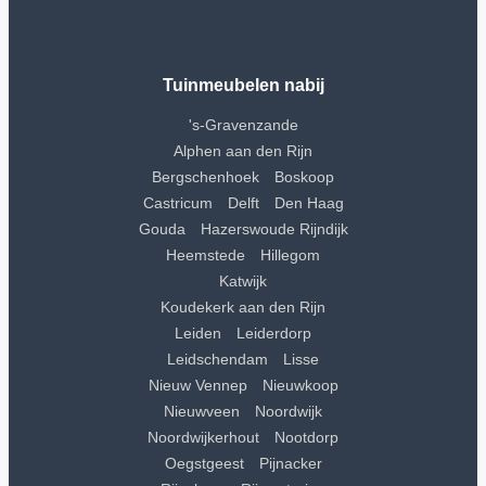
Tuinmeubelen nabij
's-Gravenzande
Alphen aan den Rijn
Bergschenhoek
Boskoop
Castricum
Delft
Den Haag
Gouda
Hazerswoude Rijndijk
Heemstede
Hillegom
Katwijk
Koudekerk aan den Rijn
Leiden
Leiderdorp
Leidschendam
Lisse
Nieuw Vennep
Nieuwkoop
Nieuwveen
Noordwijk
Noordwijkerhout
Nootdorp
Oegstgeest
Pijnacker