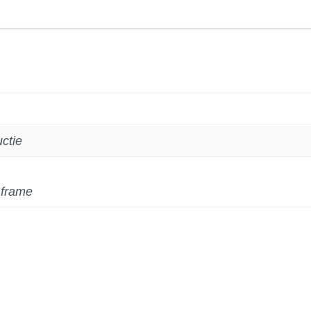
uctie
 frame