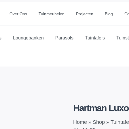
Over Ons
Tuinmeubelen
Projecten
Blog
Co
s
Loungebanken
Parasols
Tuintafels
Tuins
Hartman Luxo
Home
»
Shop
»
Tuintafe