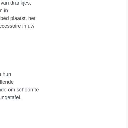
 van drankjes,
n in
bed plaatst, het
accessoire in uw
m hun
llende
ende om schoon te
ungetafel.