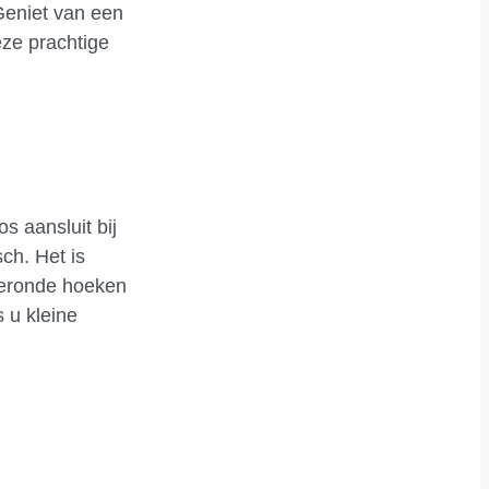
 Geniet van een
eze prachtige
 aansluit bij
sch. Het is
geronde hoeken
s u kleine