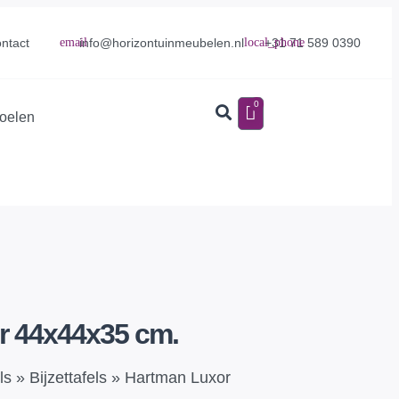
info@horizontuinmeubelen.nl
+31 71 589 0390
ntact
0
toelen
r 44x44x35 cm.
ls
»
Bijzettafels
»
Hartman Luxor