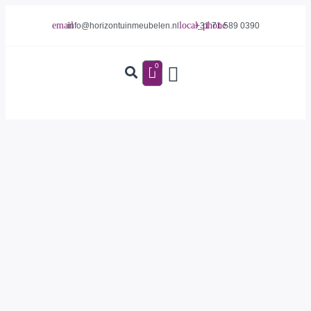
info@horizontuinmeubelen.nl
+31 71 589 0390
0