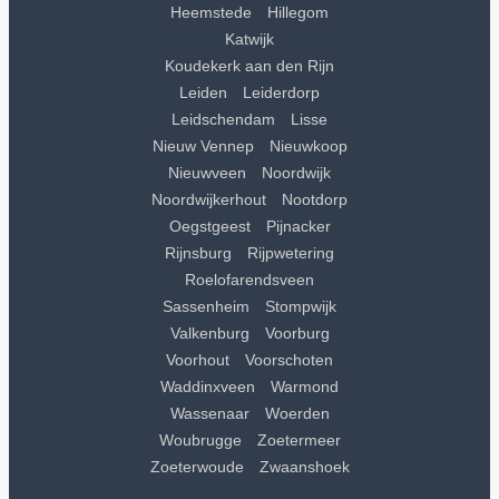
Heemstede
Hillegom
Katwijk
Koudekerk aan den Rijn
Leiden
Leiderdorp
Leidschendam
Lisse
Nieuw Vennep
Nieuwkoop
Nieuwveen
Noordwijk
Noordwijkerhout
Nootdorp
Oegstgeest
Pijnacker
Rijnsburg
Rijpwetering
Roelofarendsveen
Sassenheim
Stompwijk
Valkenburg
Voorburg
Voorhout
Voorschoten
Waddinxveen
Warmond
Wassenaar
Woerden
Woubrugge
Zoetermeer
Zoeterwoude
Zwaanshoek