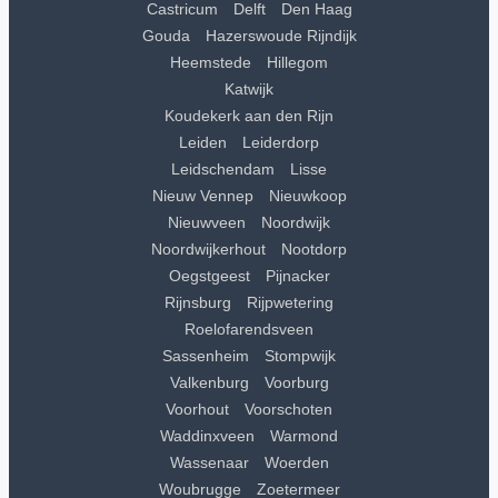
Castricum
Delft
Den Haag
Gouda
Hazerswoude Rijndijk
Heemstede
Hillegom
Katwijk
Koudekerk aan den Rijn
Leiden
Leiderdorp
Leidschendam
Lisse
Nieuw Vennep
Nieuwkoop
Nieuwveen
Noordwijk
Noordwijkerhout
Nootdorp
Oegstgeest
Pijnacker
Rijnsburg
Rijpwetering
Roelofarendsveen
Sassenheim
Stompwijk
Valkenburg
Voorburg
Voorhout
Voorschoten
Waddinxveen
Warmond
Wassenaar
Woerden
Woubrugge
Zoetermeer