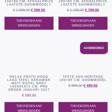
150×90 CM. AFHAALPRIJS
180×90 CM. AFHAALPRIJS
LAATSTE SHOWMODEL!!
LAATSTE SHOWMODEL!!
€
1.099,00
€
599,00
€
1.199,00
€
799,00
TOEVOEGEN AAN
TOEVOEGEN AAN
WINKELWAGEN
WINKELWAGEN
AANBIEDING!
RELAX PRATO HOOG
TASTE 4SO HERITAGE
LAAG TAFEL KERAMIEK
160×95 CM. SHOWMODEL
MATT ROYAL GREY
€
999,00
€
499,00
140X85X72 CM. PRE
ORDER JANUARI 2027
€
599,00
TOEVOEGEN AAN
TOEVOEGEN AAN
WINKELWAGEN
WINKELWAGEN