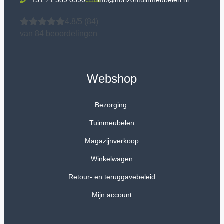
+31 71 589 0390
info@horizontuinmeubelen.nl
4.8/5
(84)
van 84 beoordelingen
Webshop
Bezorging
Tuinmeubelen
Magazijnverkoop
Winkelwagen
Retour- en teruggavebeleid
Mijn account