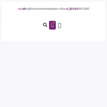
info@horizontuinmeubelen.nl
+31 71 589 0390
0