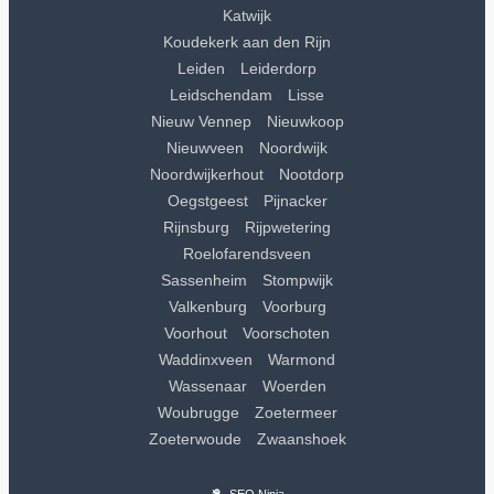
Katwijk
Koudekerk aan den Rijn
Leiden
Leiderdorp
Leidschendam
Lisse
Nieuw Vennep
Nieuwkoop
Nieuwveen
Noordwijk
Noordwijkerhout
Nootdorp
Oegstgeest
Pijnacker
Rijnsburg
Rijpwetering
Roelofarendsveen
Sassenheim
Stompwijk
Valkenburg
Voorburg
Voorhout
Voorschoten
Waddinxveen
Warmond
Wassenaar
Woerden
Woubrugge
Zoetermeer
Zoeterwoude
Zwaanshoek