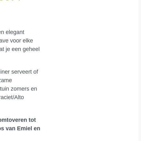
en elegant
ave voor elke
at je een geheel
iner serveert of
rzame
e tuin zomers en
aciet/Alto
 omtoveren tot
ps van Emiel en