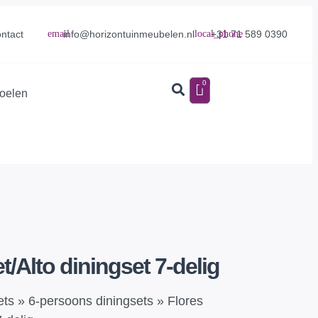
info@horizontuinmeubelen.nl
+31 71 589 0390
ntact
0
toelen
t/Alto diningset 7-delig
ets
»
6-persoons diningsets
»
Flores