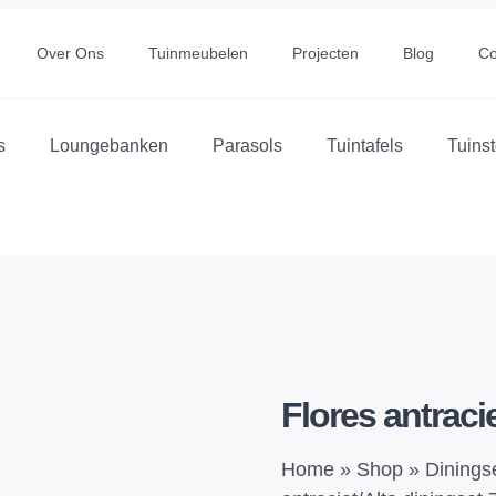
Over Ons
Tuinmeubelen
Projecten
Blog
Co
s
Loungebanken
Parasols
Tuintafels
Tuins
Flores antracie
Home
»
Shop
»
Dinings