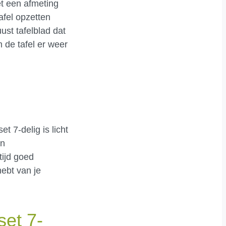
et een afmeting
afel opzetten
ust tafelblad dat
 de tafel er weer
et 7-delig is licht
en
tijd goed
hebt van je
set 7-