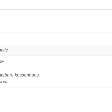
uctie
pe
ritsbare kussenhoes.
hout